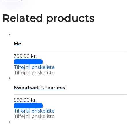
Related products
Me
399,00
kr.
This
Select options
product
Tilføj til ønskeliste
has
Tilføj til ønskeliste
multiple
variants.
Sweatsæt F.Fearless
The
options
may
999,00
kr.
This
be
Select options
product
chosen
Tilføj til ønskeliste
has
on
Tilføj til ønskeliste
multiple
the
variants.
product