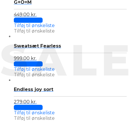
G+O=M
The
page
options
may
449,00
kr.
This
be
Select options
product
chosen
Tilføj til ønskeliste
has
on
Tilføj til ønskeliste
multiple
SAL
the
variants.
product
Sweatsæt Fearless
The
page
options
may
999,00
kr.
This
be
Select options
product
chosen
Tilføj til ønskeliste
has
on
Tilføj til ønskeliste
multiple
the
variants.
product
Endless joy sort
The
page
options
may
279,00
kr.
This
be
Select options
product
chosen
Tilføj til ønskeliste
has
on
Tilføj til ønskeliste
multiple
the
variants.