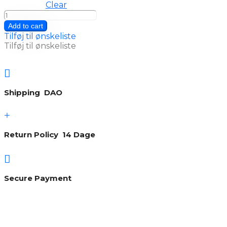
Clear
777
quantity
Add to cart
Tilføj til ønskeliste
Tilføj til ønskeliste

Shipping DAO
+
Return Policy 14 Dage

Secure Payment