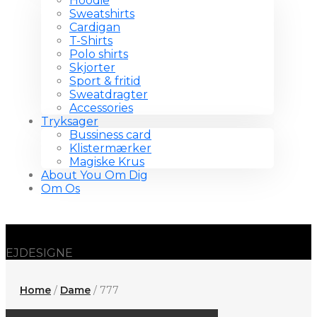
Hoodie
Sweatshirts
Cardigan
T-Shirts
Polo shirts
Skjorter
Sport & fritid
Sweatdragter
Accessories
Tryksager
Bussiness card
Klistermærker
Magiske Krus
About You Om Dig
Om Os
EJDESIGNE
Home
/
Dame
/ 777