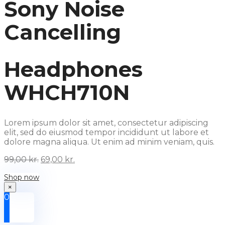
Sony Noise
Cancelling
Headphones
WHCH710N
Lorem ipsum dolor sit amet, consectetur adipiscing
elit, sed do eiusmod tempor incididunt ut labore et
dolore magna aliqua. Ut enim ad minim veniam, quis.
Original
Current
99,00
kr.
69,00
kr.
price
price
Shop now
was:
is:
99,00 kr..
69,00 kr..
×
0