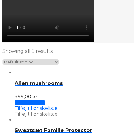
Showing all 5 results
Alien mushrooms
999,00
kr.
This
Select options
product
Tilføj til ønskeliste
has
Tilføj til ønskeliste
multiple
variants.
Sweatsæt Familie Protector
The