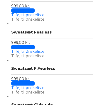
options
may
999,00
kr.
be
This
Select options
chosen
product
Tilføj til ønskeliste
on
has
Tilføj til ønskeliste
the
multiple
product
variants.
page
Sweatsæt Fearless
The
options
may
999,00
kr.
be
This
Select options
chosen
product
Tilføj til ønskeliste
on
has
Tilføj til ønskeliste
the
multiple
product
variants.
page
Sweatsæt F.Fearless
The
options
may
999,00
kr.
be
This
Select options
chosen
product
Tilføj til ønskeliste
on
has
Tilføj til ønskeliste
the
multiple
product
variants.
page
Sweatsæt Girls rule