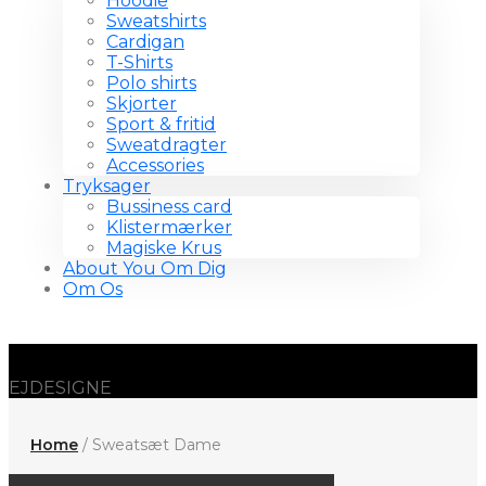
Hoodie
Sweatshirts
Cardigan
T-Shirts
Polo shirts
Skjorter
Sport & fritid
Sweatdragter
Accessories
Tryksager
Bussiness card
Klistermærker
Magiske Krus
About You Om Dig
Om Os
EJDESIGNE
Home
/ Sweatsæt Dame