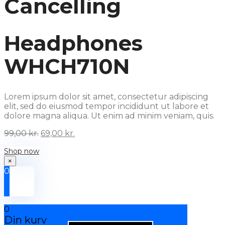
Cancelling
Headphones
WHCH710N
Lorem ipsum dolor sit amet, consectetur adipiscing
elit, sed do eiusmod tempor incididunt ut labore et
dolore magna aliqua. Ut enim ad minim veniam, quis.
Original
Current
99,00
kr.
69,00
kr.
price
price
Shop now
was:
is:
99,00 kr..
69,00 kr..
×
0
0
Din kurv