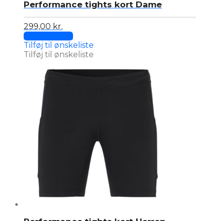
Performance tights kort Dame
299,00
kr.
This
Select options
product
Tilføj til ønskeliste
has
Tilføj til ønskeliste
multiple
variants.
The
options
may
be
chosen
on
the
product
page