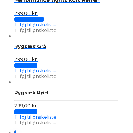
Performance tights kort Herren
299,00
kr.
This
Select options
product
Tilføj til ønskeliste
has
Tilføj til ønskeliste
multiple
variants.
Rygsæk Grå
The
options
may
299,00
kr.
be
Add to cart
chosen
Tilføj til ønskeliste
on
Tilføj til ønskeliste
the
product
page
Rygsæk Rød
299,00
kr.
Add to cart
Tilføj til ønskeliste
Tilføj til ønskeliste