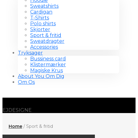
Hoodie
Sweatshirts
Cardigan
T-Shirts
Polo shirts
Skjorter
Sport & fritid
Sweatdragter
Accessories
Tryksager
Bussiness card
Klistermærker
Magiske Krus
About You Om Dig
Om Os
EJDESIGNE
Home
/ Sport & fritid