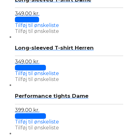
349,00
kr.
Add to cart
Tilføj til ønskeliste
Tilføj til ønskeliste
Long-sleeved T-shirt Herren
349,00
kr.
This
Select options
product
Tilføj til ønskeliste
has
Tilføj til ønskeliste
multiple
variants.
Performance tights Dame
The
options
may
399,00
kr.
be
This
Select options
chosen
product
Tilføj til ønskeliste
on
has
Tilføj til ønskeliste
the
multiple
product