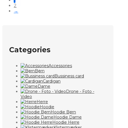
1
2
→
Categories
Accessories
Børn
Bussiness card
Cardigan
Dame
Drone - Foto -
Video
Herre
Hoodie
Hoodie Børn
Hoodie Dame
Hoodie Herre
Klistermærker