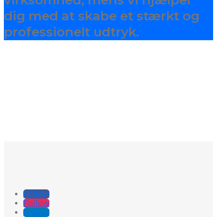
virksomhed, mens vi hjælper
dig med at skabe et stærkt og
professionelt udtryk.
Follow
Follow
Follow