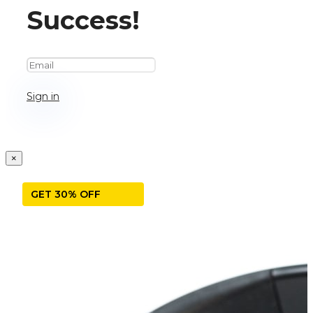
Success!
Sign in
×
GET 30% OFF