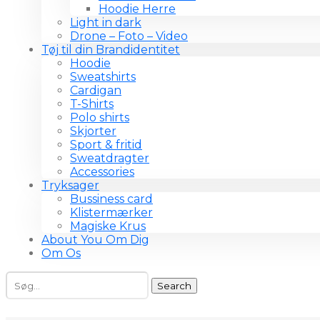
Hoodie Herre
Light in dark
Drone – Foto – Video
Tøj til din Brandidentitet
Hoodie
Sweatshirts
Cardigan
T-Shirts
Polo shirts
Skjorter
Sport & fritid
Sweatdragter
Accessories
Tryksager
Bussiness card
Klistermærker
Magiske Krus
About You Om Dig
Om Os
Search
for: