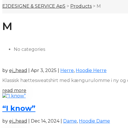
EJDESIGNE & SERVICE ApS
>
Products
>
M
M
No categories
by
ej_head
|
Apr 3, 2025
|
Herre
,
Hoodie Herre
Klassisk hættesweatshirt med kængurulomme i ny og op
read more
“I know”
by
ej_head
|
Dec 14, 2024
|
Dame
,
Hoodie Dame