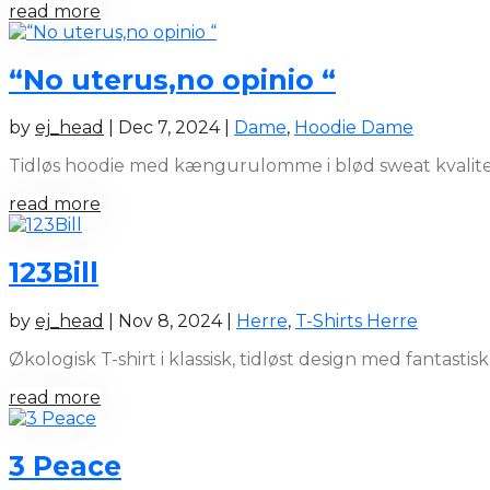
read more
“No uterus,no opinio “
by
ej_head
|
Dec 7, 2024
|
Dame
,
Hoodie Dame
Tidløs hoodie med kængurulomme i blød sweat kvalitet
read more
123Bill
by
ej_head
|
Nov 8, 2024
|
Herre
,
T-Shirts Herre
Økologisk T-shirt i klassisk, tidløst design med fantast
read more
3 Peace