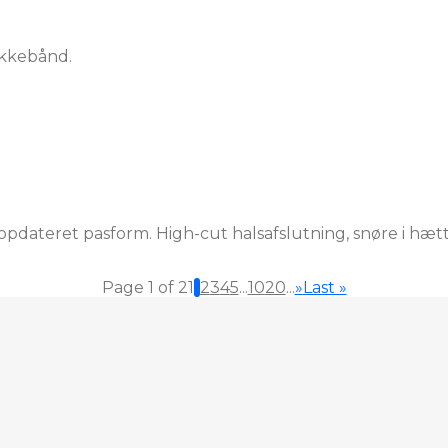
akkebånd.
dateret pasform. High-cut halsafslutning, snøre i hætt
Page 1 of 21
1
2
3
4
5
...
10
20
...
»
Last »