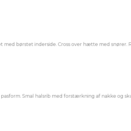
 med børstet inderside. Cross over hætte med snører. R
isk pasform. Smal halsrib med forstærkning af nakke og sku