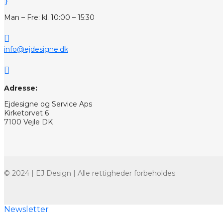
}
Man – Fre: kl. 10:00 – 15:30

info@ejdesigne.dk

Adresse:
Ejdesigne og Service Aps
Kirketorvet 6
7100 Vejle DK
© 2024 | EJ Design | Alle rettigheder forbeholdes
Newsletter