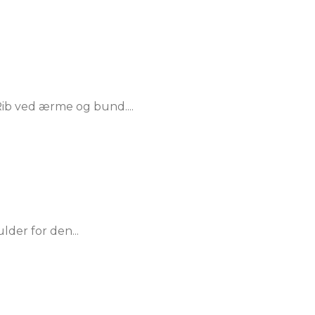
ib ved ærme og bund....
lder for den...