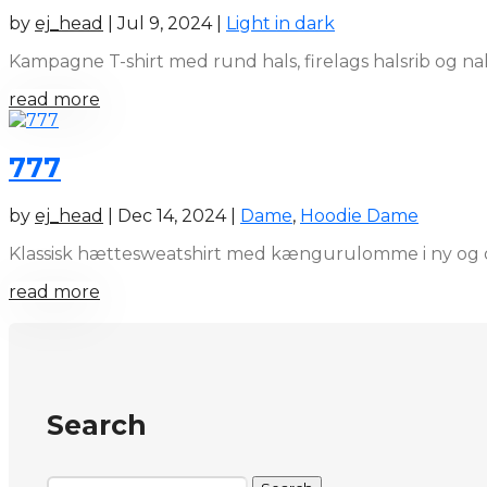
by
ej_head
|
Jul 9, 2024
|
Light in dark
Kampagne T-shirt med rund hals, firelags halsrib og n
read more
777
by
ej_head
|
Dec 14, 2024
|
Dame
,
Hoodie Dame
Klassisk hættesweatshirt med kængurulomme i ny og op
read more
Search
Search