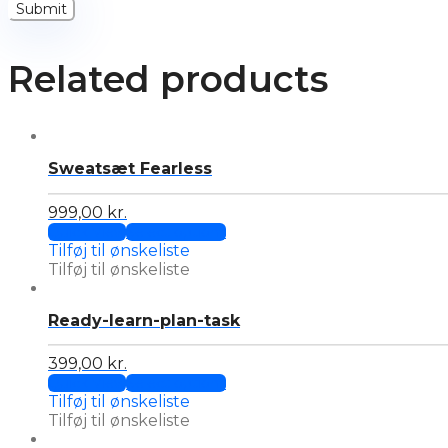
Related products
Sweatsæt Fearless
999,00
kr.
This
Quick View
Select options
product
Tilføj til ønskeliste
has
Tilføj til ønskeliste
multiple
variants.
Ready-learn-plan-task
The
options
may
399,00
kr.
This
be
Quick View
Select options
product
chosen
Tilføj til ønskeliste
has
on
Tilføj til ønskeliste
multiple
the