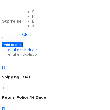
S
M
Størrelse
L
XL
Clear
Time
quantity
Add to cart
Tilføj til ønskeliste
Tilføj til ønskeliste

Shipping DAO
+
Return Policy 14 Dage
