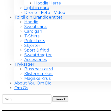
Hoodie Herre
Light in dark
Drone – Foto – Video
Tøj til din Brandidentitet
Hoodie
Sweatshirts
Cardigan
T-Shirts
Polo shirts
Skjorter
Sport & fritid
Sweatdragter
Accessories
Tryksager
Bussiness card
Klistermærker
Magiske Krus
About You Om Dig
Om Os
Search
for: