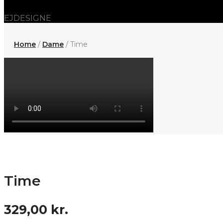
EJDESIGNE
Home
/
Dame
/ Time
Time
329,00
kr.