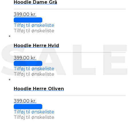
Hoodie Dame Grå
The
page
options
may
399,00
kr.
This
be
Select options
product
chosen
Tilføj til ønskeliste
has
on
Tilføj til ønskeliste
multiple
SAL
the
variants.
product
Hoodie Herre Hvid
The
page
options
may
399,00
kr.
This
be
Select options
product
chosen
Tilføj til ønskeliste
has
on
Tilføj til ønskeliste
multiple
the
variants.
product
Hoodie Herre Oliven
The
page
options
may
399,00
kr.
This
be
Select options
product
chosen
Tilføj til ønskeliste
has
on
Tilføj til ønskeliste
multiple
the
variants.