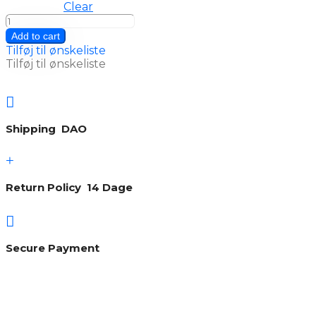
Clear
Hoodie
Herre
Add to cart
Grå
Tilføj til ønskeliste
quantity
Tilføj til ønskeliste

Shipping DAO
+
Return Policy 14 Dage

Secure Payment