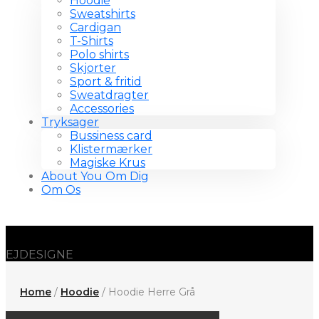
Hoodie
Sweatshirts
Cardigan
T-Shirts
Polo shirts
Skjorter
Sport & fritid
Sweatdragter
Accessories
Tryksager
Bussiness card
Klistermærker
Magiske Krus
About You Om Dig
Om Os
EJDESIGNE
Home
/
Hoodie
/ Hoodie Herre Grå