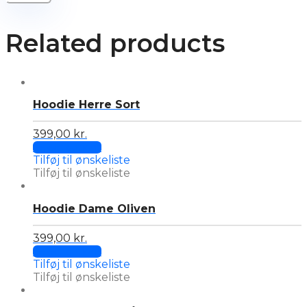
Related products
Hoodie Herre Sort
399,00
kr.
This
Select options
product
Tilføj til ønskeliste
has
Tilføj til ønskeliste
multiple
variants.
Hoodie Dame Oliven
The
options
may
399,00
kr.
This
be
Select options
product
chosen
Tilføj til ønskeliste
has
on
Tilføj til ønskeliste
multiple
the
variants.
product