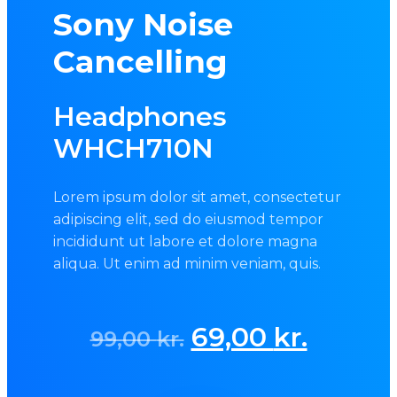
Sony Noise
Cancelling
Headphones
WHCH710N
Lorem ipsum dolor sit amet, consectetur
adipiscing elit, sed do eiusmod tempor
incididunt ut labore et dolore magna
aliqua. Ut enim ad minim veniam, quis.
Original
Curren
69,00
kr.
99,00
kr.
price
price