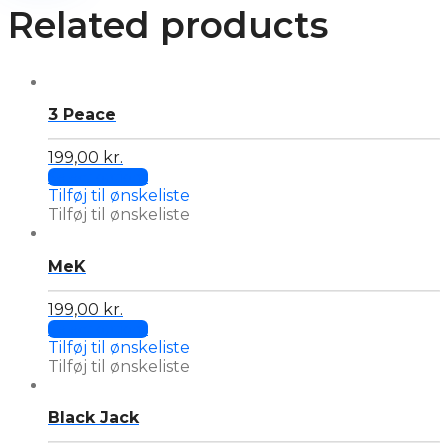
Related products
3 Peace
199,00
kr.
This
Select options
product
Tilføj til ønskeliste
has
Tilføj til ønskeliste
multiple
variants.
MeK
The
options
may
199,00
kr.
This
be
Select options
product
chosen
Tilføj til ønskeliste
has
on
Tilføj til ønskeliste
multiple
the
variants.
product
Black Jack
The
page
options