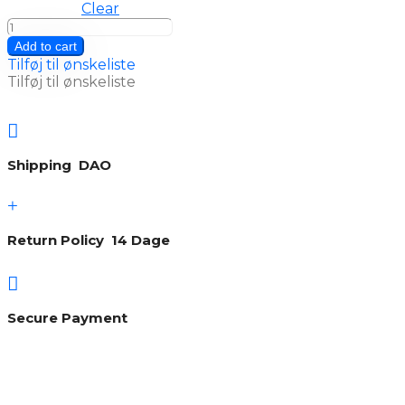
Clear
Delfin
quantity
Add to cart
Tilføj til ønskeliste
Tilføj til ønskeliste

Shipping DAO
+
Return Policy 14 Dage

Secure Payment