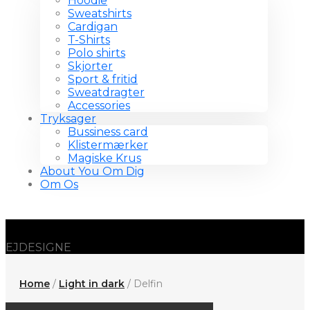
Hoodie
Sweatshirts
Cardigan
T-Shirts
Polo shirts
Skjorter
Sport & fritid
Sweatdragter
Accessories
Tryksager
Bussiness card
Klistermærker
Magiske Krus
About You Om Dig
Om Os
EJDESIGNE
Home
/
Light in dark
/ Delfin