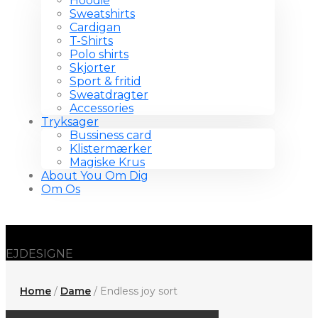
Hoodie
Sweatshirts
Cardigan
T-Shirts
Polo shirts
Skjorter
Sport & fritid
Sweatdragter
Accessories
Tryksager
Bussiness card
Klistermærker
Magiske Krus
About You Om Dig
Om Os
EJDESIGNE
Home
/
Dame
/ Endless joy sort