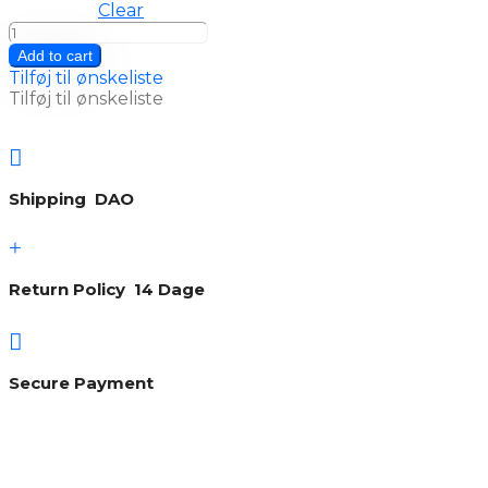
Clear
Endless
joy
Add to cart
sort
Tilføj til ønskeliste
quantity
Tilføj til ønskeliste

Shipping DAO
+
Return Policy 14 Dage

Secure Payment