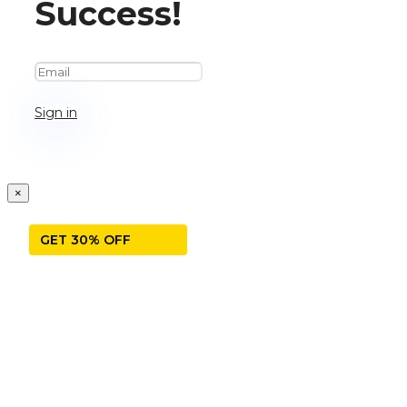
Success!
Sign in
×
GET 30% OFF