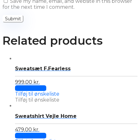
Save my name, email, and website in this browser
for the next time I comment.
Related products
Sweatsæt F.Fearless
999,00
kr.
This
Select options
product
Tilføj til ønskeliste
has
Tilføj til ønskeliste
multiple
variants.
Sweatshirt Vejle Home
The
options
may
479,00
kr.
This
be
Select options